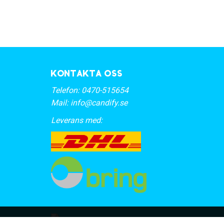
Kontakta oss
Telefon:
0470-515654
Mail:
info@candify.se
Leverans med: