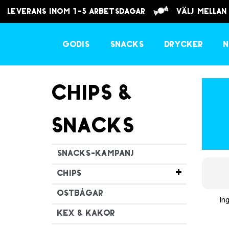
Leverans inom 1-5 arbetsdagar
välj mellan
Godis
Snacks
Drycker
N
Chips &
Snacks
Snacks-kampanj
Chips
Ostbågar
In
Kex & Kakor