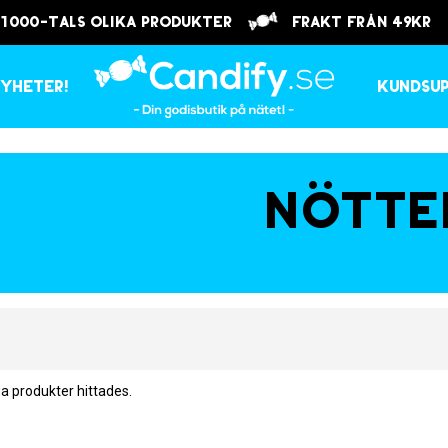
 1000-tals olika produkter
frakt från 49kr
yheter!
Kundsu
Nötte
ga produkter hittades.