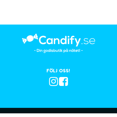
Följ oss!
Prenumerera på vå