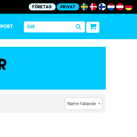
Företag
Privat
pport
r
Namn fallande