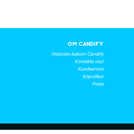
OM CANDIFY
Historien bakom Candify
Kontakta oss!
Kundservice
Köpvillkor
Press
rt nyhetsbrev