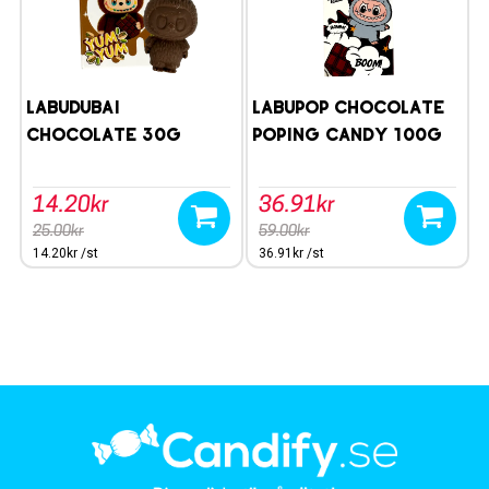
LABUDUBAI
Labupop Chocolate
Chocolate 30g
Poping Candy 100g
14.20kr
36.91kr
25.00kr
59.00kr
14.20kr /st
36.91kr /st