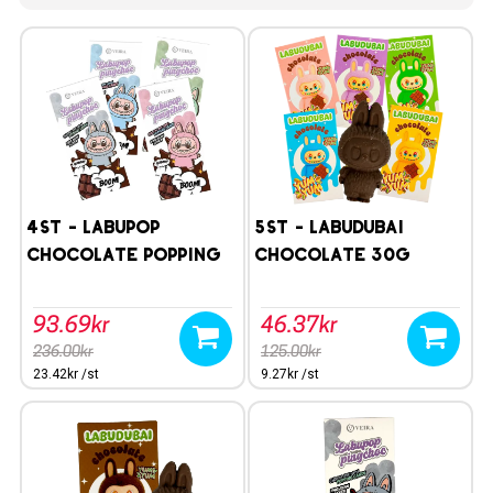
4st - Labupop
5st - LABUDUBAI
Chocolate Popping
Chocolate 30g
100g
93.69kr
46.37kr
236.00kr
125.00kr
23.42kr /st
9.27kr /st