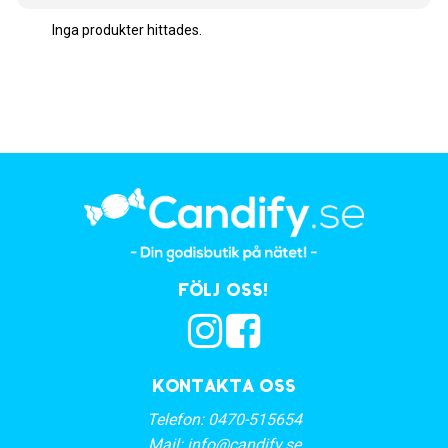
Inga produkter hittades.
Följ oss!
Kontakta oss
Telefon:
0470-515654
Mail:
info@candify.se