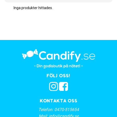
Inga produkter hittades.
Följ oss!
Kontakta oss
Telefon:
0470-515654
Mail:
info@candify.se