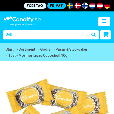
Företag
Privat
Start
> Sortiment
> Godis
> Påsar & Stycksaker
> 10st - Mormor Lisas Cocosboll 10g