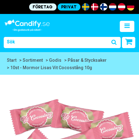
Företag
Privat
Start
> Sortiment
> Godis
> Påsar & Stycksaker
> 10st - Mormor Lisas Vit Cocosstång 10g