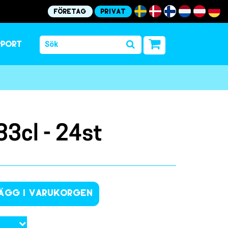
Företag
Privat
pport
33cl - 24st
ägg i varukorgen