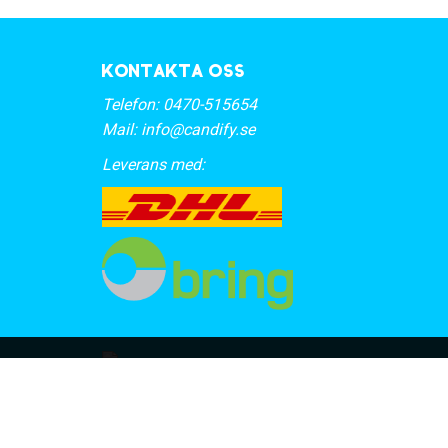
Kontakta oss
Telefon:
0470-515654
Mail:
info@candify.se
Leverans med: