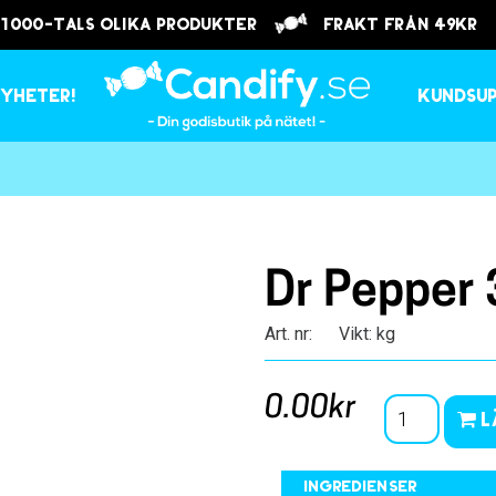
 1000-tals olika produkter
frakt från 49kr
yheter!
Kundsu
Dr Pepper 
Art. nr:
Vikt: kg
0.00kr
L
Ingredienser