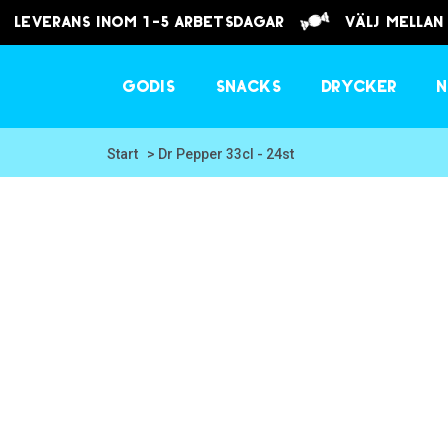
Leverans inom 1-5 arbetsdagar
välj mellan
Godis
Snacks
Drycker
N
Start
> Dr Pepper 33cl - 24st