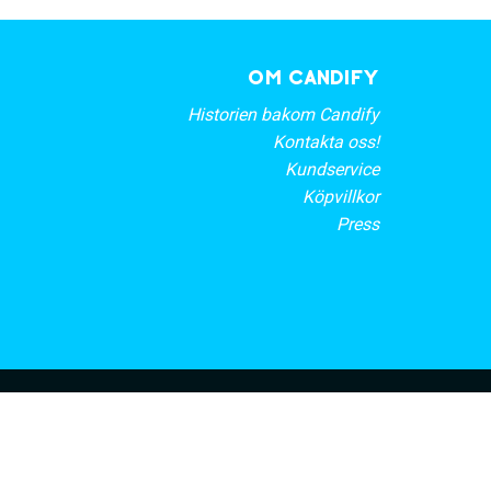
OM CANDIFY
Historien bakom Candify
Kontakta oss!
Kundservice
Köpvillkor
Press
rt nyhetsbrev
PRENUMERERA