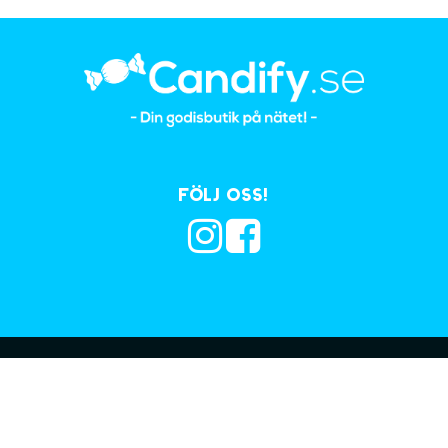
Följ oss!
Prenumerera på vå