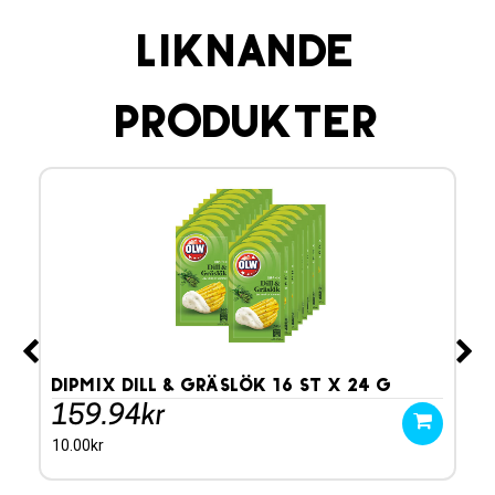
Liknande
produkter
Dipmix Dill & Gräslök 16 st x 24 g
Di
159.94kr
1
10.00kr
10.