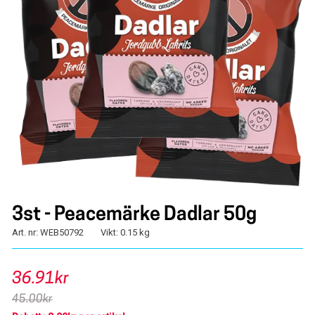
3st - Peacemärke Dadlar 50g
Art. nr: WEB50792
Vikt: 0.15 kg
36.91kr
45.00kr