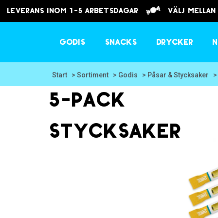
Leverans inom 1-5 arbetsdagar
välj mellan
Godis
Snacks
Drycker
N
Start
> Sortiment
> Godis
> Påsar & Stycksaker
>
5-pack
Stycksaker