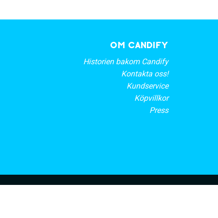
OM CANDIFY
Historien bakom Candify
Kontakta oss!
Kundservice
Köpvillkor
Press
rt nyhetsbrev
PRENUMERERA