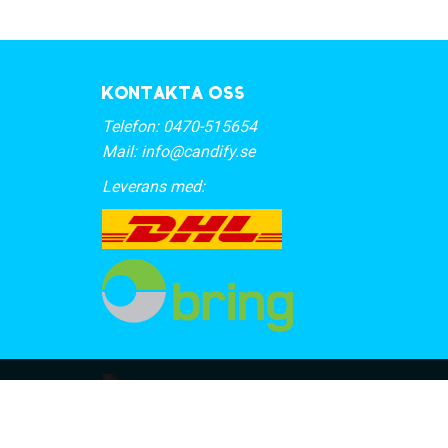
Kontakta oss
Telefon:
0470-515654
Mail:
info@candify.se
Leverans med: