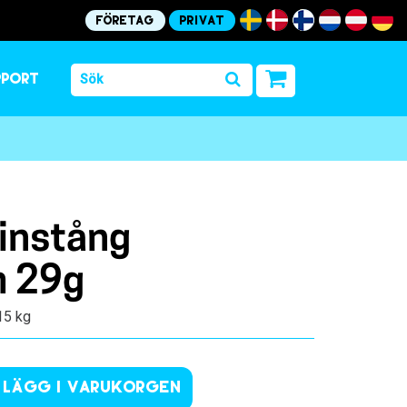
Företag
Privat
pport
vinstång
m 29g
.15 kg
Lägg i varukorgen