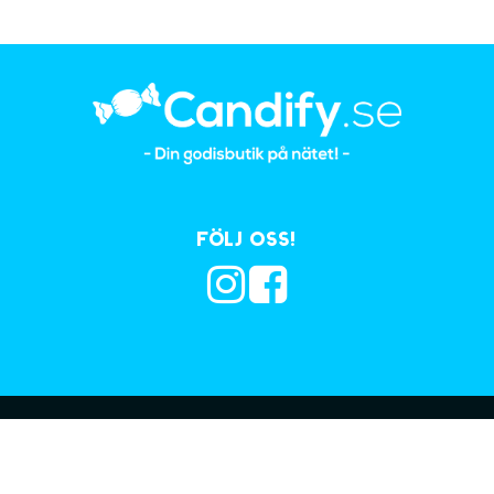
Följ oss!
Prenumerera på vå