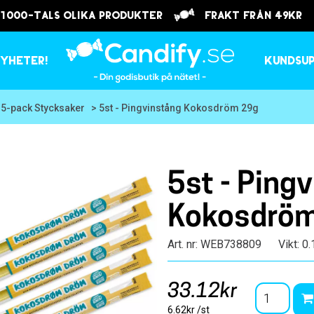
 1000-tals olika produkter
frakt från 49kr
yheter!
Kundsu
 5-pack Stycksaker
> 5st - Pingvinstång Kokosdröm 29g
5st - Ping
Kokosdrö
Art. nr: WEB738809
Vikt: 0
33.12kr
6.62kr /st