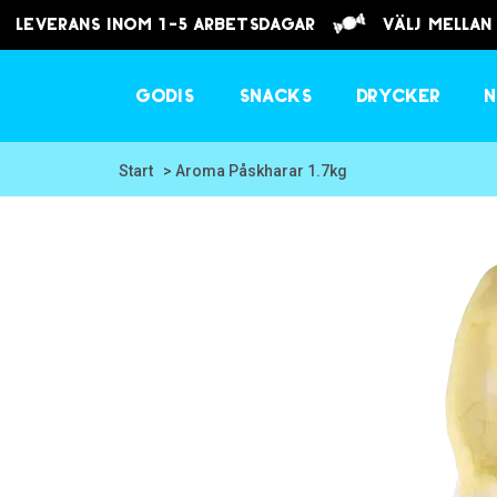
Leverans inom 1-5 arbetsdagar
välj mellan
Godis
Snacks
Drycker
N
Start
> Aroma Påskharar 1.7kg