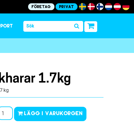
Företag
Privat
pport
kharar 1.7kg
.7 kg
Lägg i varukorgen