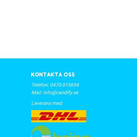
Kontakta oss
Telefon:
0470-515654
Mail:
info@candify.se
Leverans med: