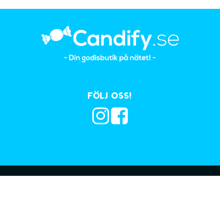
Följ oss!
Prenumerera på vå