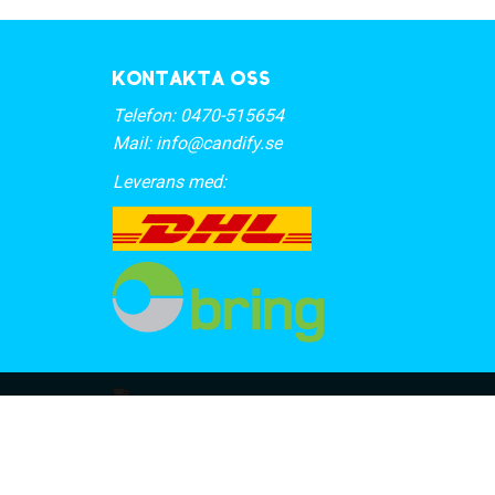
Kontakta oss
Telefon:
0470-515654
Mail:
info@candify.se
Leverans med: