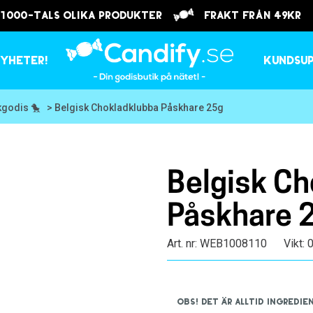
 1000-tals olika produkter
frakt från 49kr
yheter!
Kundsu
kgodis 🐤
> Belgisk Chokladklubba Påskhare 25g
Belgisk Ch
Påskhare 
Art. nr: WEB1008110
Vikt: 
OBS! Det är alltid ingred