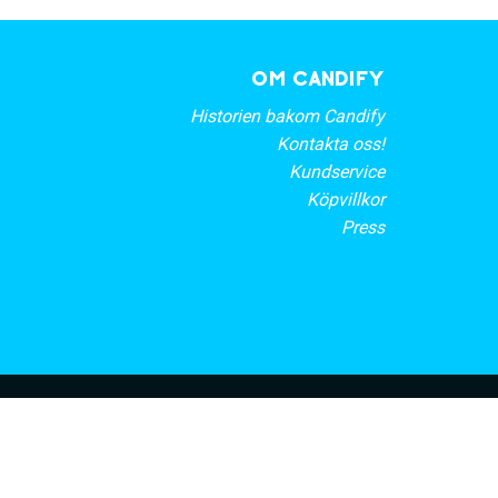
OM CANDIFY
Historien bakom Candify
Kontakta oss!
Kundservice
Köpvillkor
Press
rt nyhetsbrev
PRENUMERERA