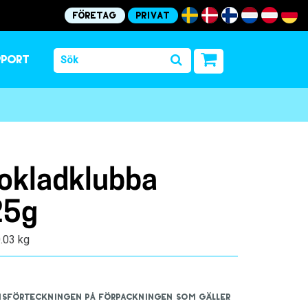
Företag
Privat
pport
okladklubba
25g
0.03 kg
iensförteckningen på förpackningen som gäller