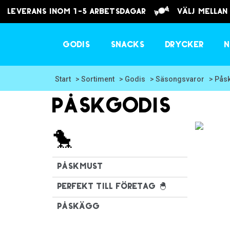
Leverans inom 1-5 arbetsdagar
välj mellan
Godis
Snacks
Drycker
N
Start
> Sortiment
> Godis
> Säsongsvaror
> Pås
Påskgodis
🐤
Påskmust
Perfekt till företag 🐣
påskägg