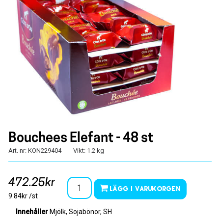
Bouchees Elefant - 48 st
Art. nr: KON229404
Vikt: 1.2 kg
472.25kr
Lägg i varukorgen
9.84kr /st
Innehåller
Mjölk, Sojabönor, SH