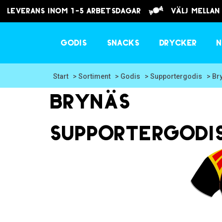
Leverans inom 1-5 arbetsdagar
välj mellan
Godis
Snacks
Drycker
N
Start
> Sortiment
> Godis
> Supportergodis
> Br
Brynäs
Supportergodi