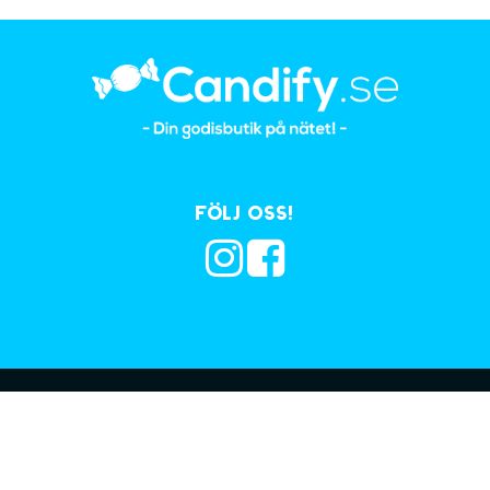
Följ oss!
Prenumerera på vå