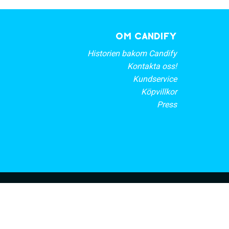
OM CANDIFY
Historien bakom Candify
Kontakta oss!
Kundservice
Köpvillkor
Press
rt nyhetsbrev
PRENUMERERA