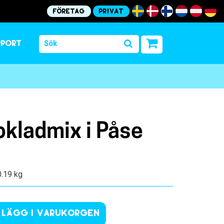
Företag
Privat
pport
kladmix i Påse
0.19 kg
Lägg i varukorgen