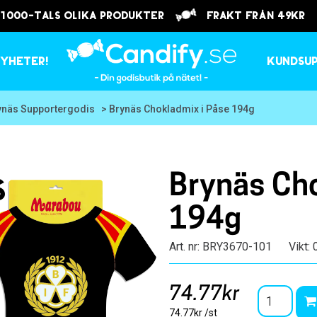
 1000-tals olika produkter
frakt från 49kr
yheter!
Kundsu
ynäs Supportergodis
> Brynäs Chokladmix i Påse 194g
Brynäs Cho
s
194g
Art. nr: BRY3670-101
Vikt: 
74.77kr
74.77kr /st