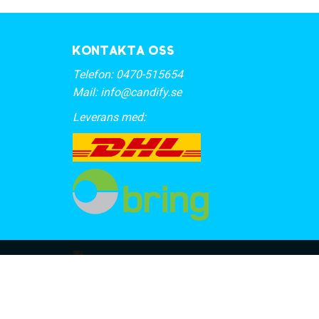
Kontakta oss
Telefon:
0470-515654
Mail:
info@candify.se
Leverans med: