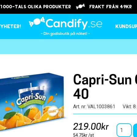
 1000-tals olika produkter
frakt från 49kr
yheter!
Kundsu
Capri-Sun
40
Art. nr: VAL1003861
Vikt: 8
219.00kr
54.75kr /st