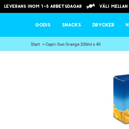
Leverans inom 1-5 arbetsdagar
välj mellan
Godis
Snacks
Drycker
N
Start
> Capri-Sun Orange 200ml x 40