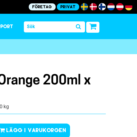
Företag
Privat
pport
 Orange 200ml x
.0 kg
Lägg i varukorgen