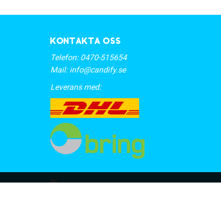
Kontakta oss
Telefon:
0470-515654
Mail:
info@candify.se
Leverans med: