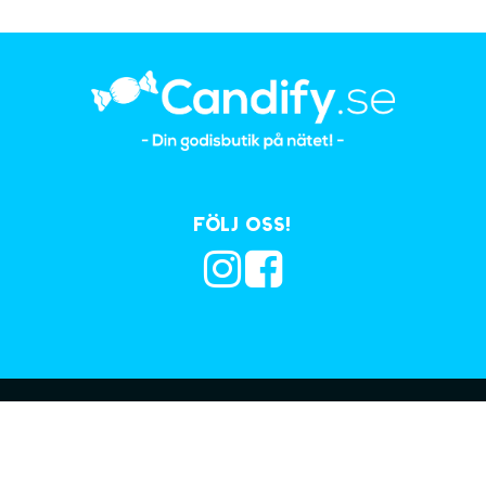
Följ oss!
Prenumerera på vå