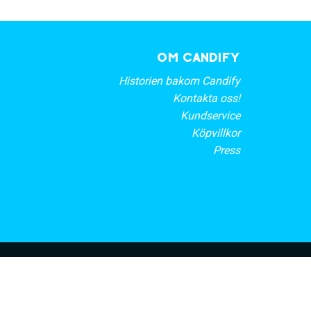
OM CANDIFY
Historien bakom Candify
Kontakta oss!
Kundservice
Köpvillkor
Press
rt nyhetsbrev
PRENUMERERA