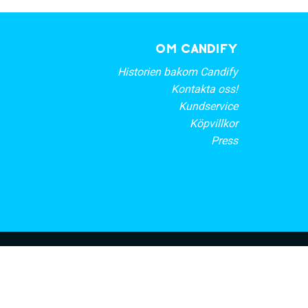
OM CANDIFY
Historien bakom Candify
Kontakta oss!
Kundservice
Köpvillkor
Press
rt nyhetsbrev
PRENUMERERA