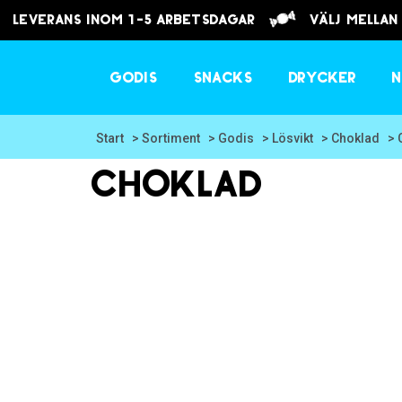
Leverans inom 1-5 arbetsdagar
välj mellan
Godis
Snacks
Drycker
N
Start
> Sortiment
> Godis
> Lösvikt
> Choklad
> 
Choklad