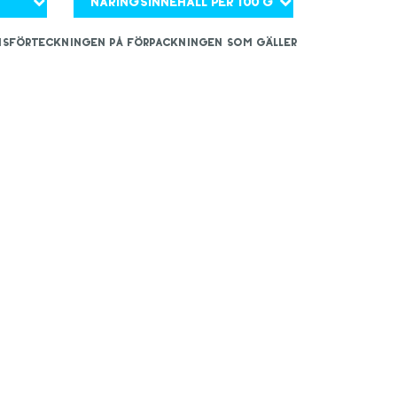
Näringsinnehåll per 100 g
iensförteckningen på förpackningen som gäller