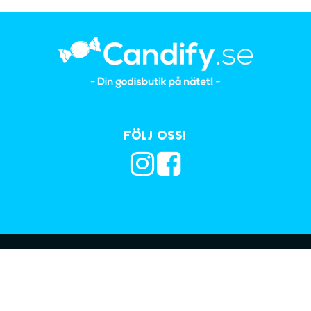
Följ oss!
Prenumerera på vå