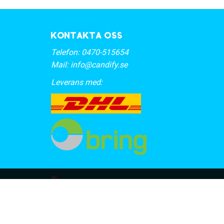
Kontakta oss
Telefon:
0470-515654
Mail:
info@candify.se
Leverans med: