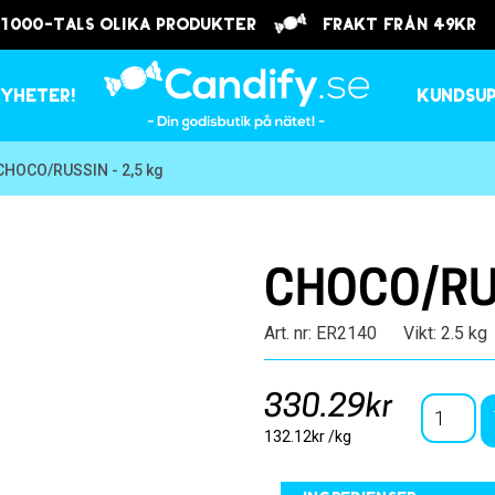
 1000-tals olika produkter
frakt från 49kr
yheter!
Kundsu
CHOCO/RUSSIN - 2,5 kg
CHOCO/RUS
Art. nr: ER2140
Vikt: 2.5 kg
330.29kr
132.12kr /kg