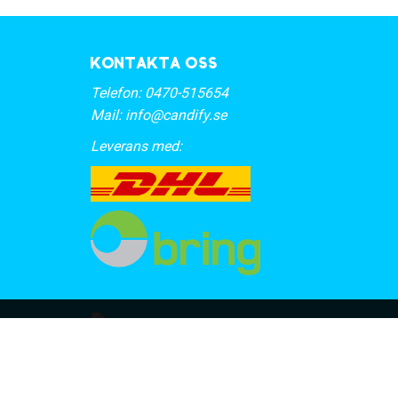
Kontakta oss
Telefon:
0470-515654
Mail:
info@candify.se
Leverans med: