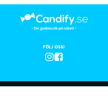
Följ oss!
Prenumerera på vå