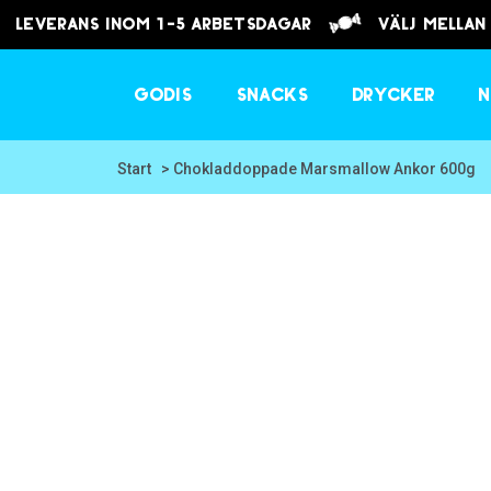
Leverans inom 1-5 arbetsdagar
välj mellan
Godis
Snacks
Drycker
N
Start
> Chokladdoppade Marsmallow Ankor 600g