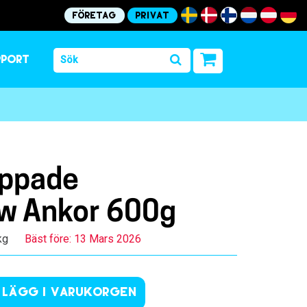
Företag
Privat
pport
ppade
w Ankor 600g
kg
Bäst före: 13 Mars 2026
Lägg i varukorgen