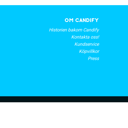
OM CANDIFY
Historien bakom Candify
Kontakta oss!
Kundservice
Köpvillkor
Press
rt nyhetsbrev
PRENUMERERA