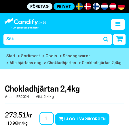
Företag
Privat
Start
> Sortiment
> Godis
> Säsongsvaror
> Alla hjärtans dag
> Chokladhjärtan
> Chokladhjärtan 2,4kg
Chokladhjärtan 2,4kg
Art. nr: ER2024
Vikt: 2.4 kg
273.51kr
Lägg i varukorgen
113.96kr /kg