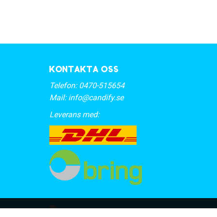
Kontakta oss
Telefon:
0470-515654
Mail:
info@candify.se
Leverans med: