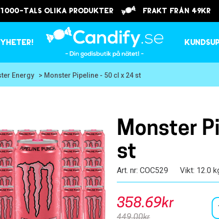
 1000-tals olika produkter
frakt från 49kr
yheter!
Kundsu
ter Energy
> Monster Pipeline - 50 cl x 24 st
Monster Pip
st
Art. nr: COC529
Vikt: 12.0 k
358.69kr
449.00kr