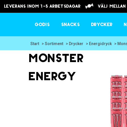
Leverans inom 1-5 arbetsdagar
välj mellan
Godis
Snacks
Drycker
N
Start
> Sortiment
> Drycker
> Energidryck
> Mons
Monster
Energy