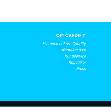
OM CANDIFY
Historien bakom Candify
Kontakta oss!
Kundservice
Köpvillkor
Press
rt nyhetsbrev