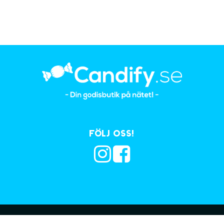
Följ oss!
Prenumerera på vå