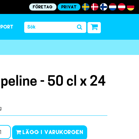
Företag
Privat
pport
eline - 50 cl x 24
g
Lägg i varukorgen