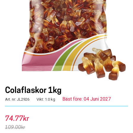
Colaflaskor 1kg
Bäst före: 04 Juni 2027
Art. nr: JL2926
Vikt: 1.0 kg
74.77kr
109.00kr