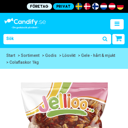
Företag
Privat
Start
> Sortiment
> Godis
> Lösvikt
> Gele - hårt & mjukt
> Colaflaskor 1kg