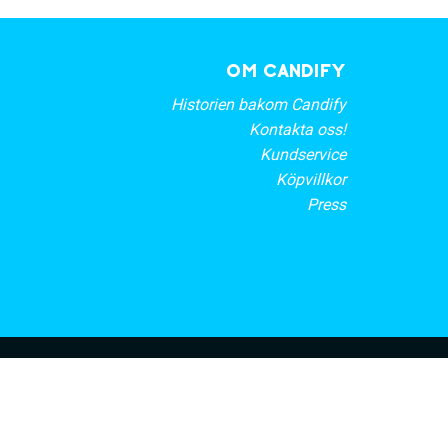
OM CANDIFY
Historien bakom Candify
Kontakta oss!
Kundservice
Köpvillkor
Press
rt nyhetsbrev
PRENUMERERA