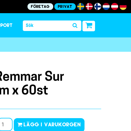
Företag
Privat
pport
Remmar Sur
m x 60st
Lägg i varukorgen