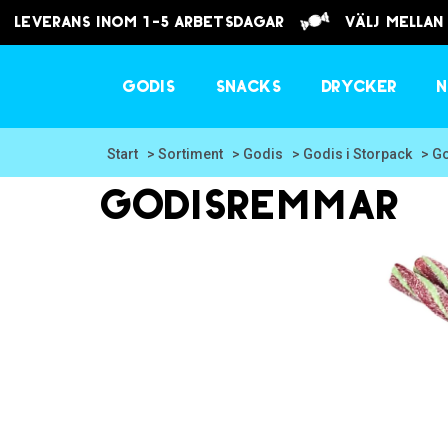
Leverans inom 1-5 arbetsdagar
välj mellan
Godis
Snacks
Drycker
N
Start
> Sortiment
> Godis
> Godis i Storpack
> G
Godisremmar