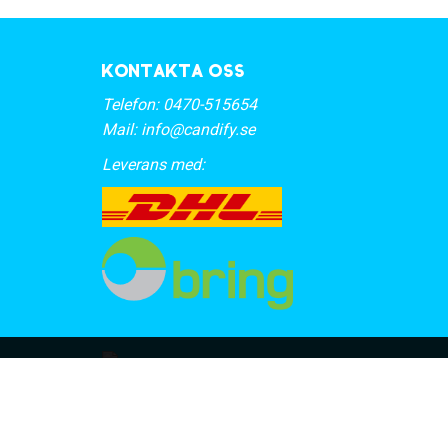
Kontakta oss
Telefon:
0470-515654
Mail:
info@candify.se
Leverans med: