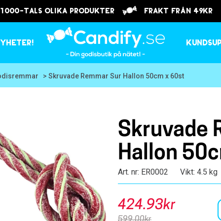
 1000-tals olika produkter
frakt från 49kr
yheter!
Kundsu
odisremmar
> Skruvade Remmar Sur Hallon 50cm x 60st
Skruvade 
Hallon 50c
Art. nr: ER0002
Vikt: 4.5 kg
424.93kr
599.00kr