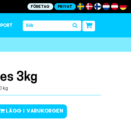
Företag
Privat
pport
kes 3kg
.0 kg
Lägg i varukorgen