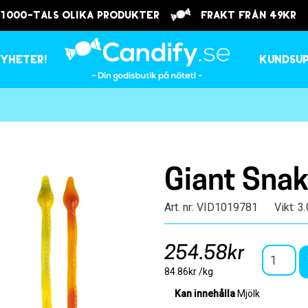
 1000-tals olika produkter
frakt från 49kr
yheter!
Kundsu
Giant Sna
Art. nr: VID1019781
Vikt: 3
254.58kr
84.86kr /kg
Kan innehålla
Mjölk