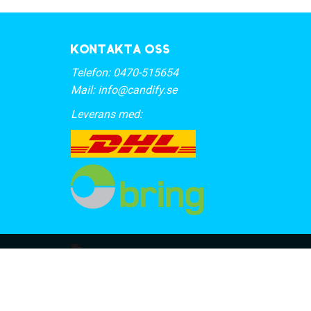
Kontakta oss
Telefon:
0470-515654
Mail:
info@candify.se
Leverans med: