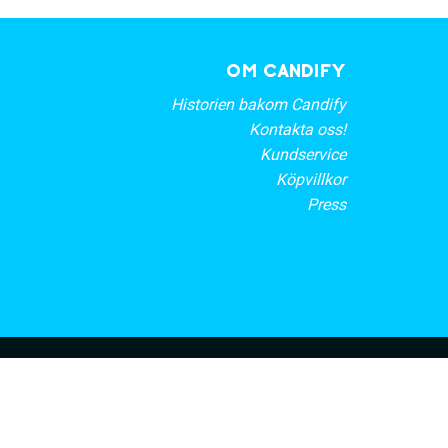
OM CANDIFY
Historien bakom Candify
Kontakta oss!
Kundservice
Köpvillkor
Press
rt nyhetsbrev
PRENUMERERA