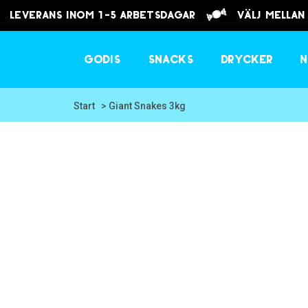
Leverans inom 1-5 arbetsdagar
välj mellan
Godis
Snacks
Drycker
N
Start
> Giant Snakes 3kg