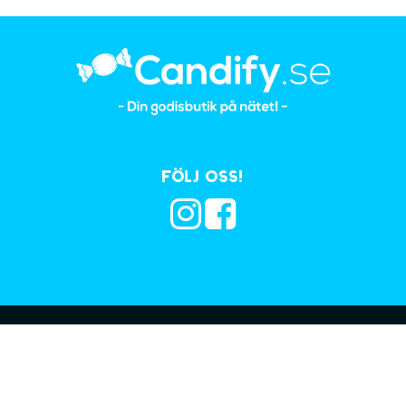
Följ oss!
Prenumerera på vå