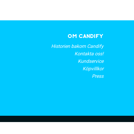
OM CANDIFY
Historien bakom Candify
Kontakta oss!
Kundservice
Köpvillkor
Press
rt nyhetsbrev