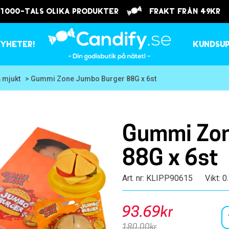
 1000-tals olika produkter
frakt från 49kr
yheter!
Kundsu
& mjukt
> Gummi Zone Jumbo Burger 88G x 6st
Gummi Zon
88G x 6st
Art. nr: KLIPP90615
Vikt: 0
93.69kr
180.00kr