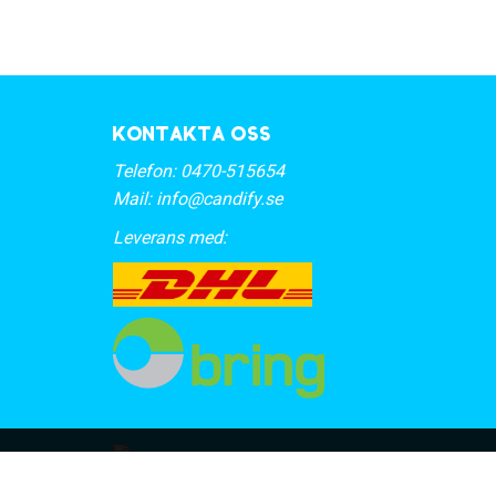
Kontakta oss
Telefon:
0470-515654
Mail:
info@candify.se
Leverans med: