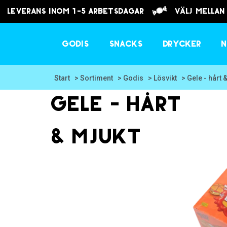
Leverans inom 1-5 arbetsdagar
välj mellan
Godis
Snacks
Drycker
N
Start
> Sortiment
> Godis
> Lösvikt
> Gele - hårt 
Gele - hårt
& mjukt