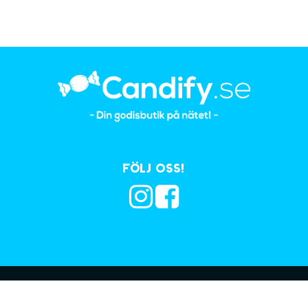
Följ oss!
Prenumerera på vå