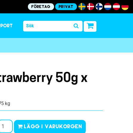
Företag
Privat
pport
trawberry 50g x
.75 kg
Lägg i varukorgen