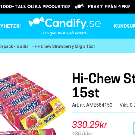
 1000-tals olika produkter
frakt från 49kr
yheter!
Kundsu
torpack - Godis
> Hi-Chew Strawberry 50g x 15st
Hi-Chew S
15st
Art. nr: AME584150
Vikt: 0
330.29kr
435.00kr