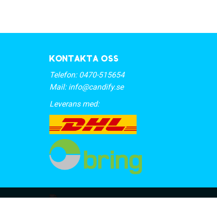
Kontakta oss
Telefon:
0470-515654
Mail:
info@candify.se
Leverans med: