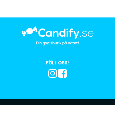
Följ oss!
Prenumerera på vå