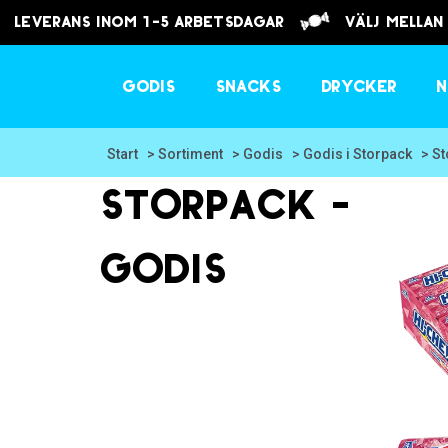
Leverans inom 1-5 arbetsdagar
välj mellan
Godis
Snacks
Drycker
N
Start
> Sortiment
> Godis
> Godis i Storpack
> S
Storpack -
Godis