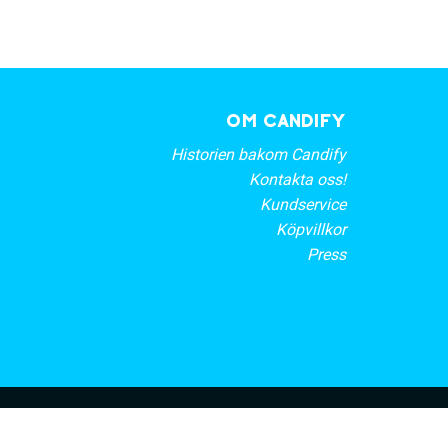
OM CANDIFY
Historien bakom Candify
Kontakta oss!
Kundservice
Köpvillkor
Press
rt nyhetsbrev