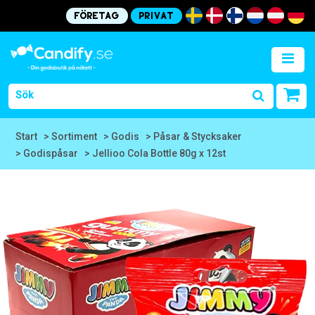
Företag
Privat
Start
> Sortiment
> Godis
> Påsar & Stycksaker
> Godispåsar
> Jellioo Cola Bottle 80g x 12st