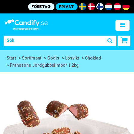
Företag
Privat
Start
> Sortiment
> Godis
> Lösvikt
> Choklad
> Franssons Jordgubbslimpor 1,2kg