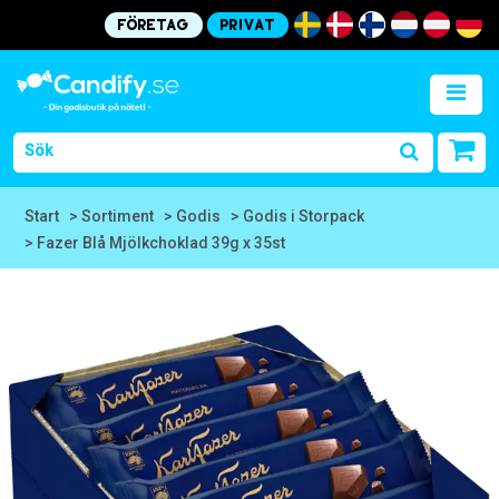
Företag
Privat
Start
> Sortiment
> Godis
> Godis i Storpack
> Fazer Blå Mjölkchoklad 39g x 35st