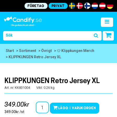
Företag
Privat
Start
> Sortiment
> Övrigt
> 👕 Klippkungen Merch
> KLIPPKUNGEN Retro Jersey XL
KLIPPKUNGEN Retro Jersey XL
Art. nr: KK831004
Vikt: 0.26 kg
349.00kr
Lägg i varukorgen
349.00kr /st