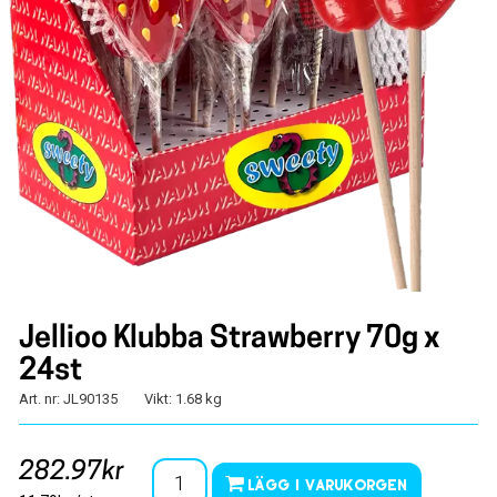
Jellioo Klubba Strawberry 70g x
24st
Art. nr: JL90135
Vikt: 1.68 kg
282.97kr
Lägg i varukorgen