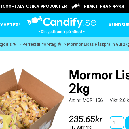
 1000-tals olika produkter
frakt från 49kr
yheter!
Kundsu
kgodis 🐤
> Perfekt till företag 🐣
> Mormor Lisas Påskpralin Gul 2k
Mormor Lis
2kg
Art. nr: MOR1156
Vikt: 2.0 
235.65kr
117.83kr /kg