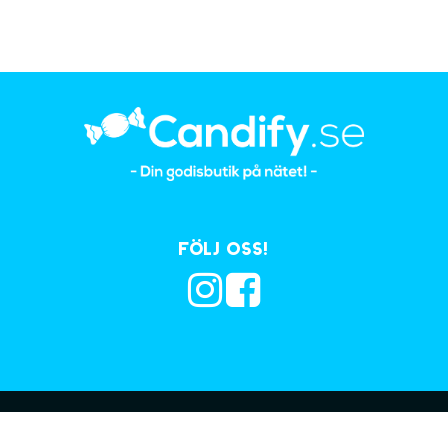
Följ oss!
Prenumerera på vå