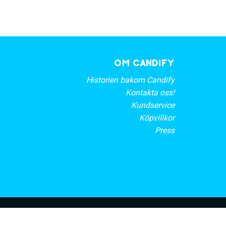
OM CANDIFY
Historien bakom Candify
Kontakta oss!
Kundservice
Köpvillkor
Press
rt nyhetsbrev