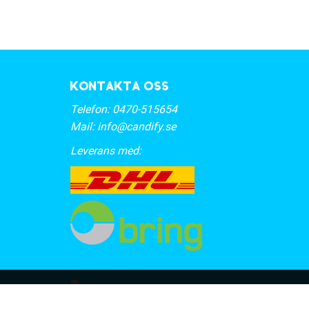
Kontakta oss
Telefon:
0470-515654
Mail:
info@candify.se
Leverans med: