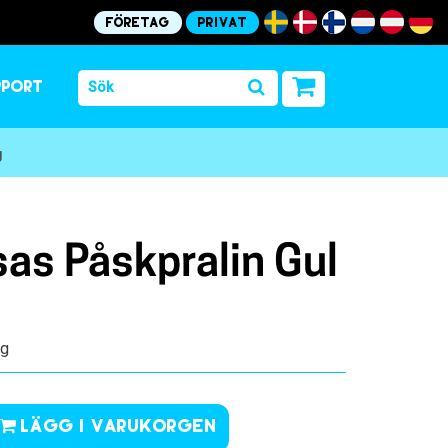
Företag
Privat
pport
g
as Påskpralin Gul
kg
Lägg i varukorgen