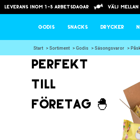
Leverans inom 1-5 arbetsdagar
välj mellan
Godis
Snacks
Drycker
N
Start
> Sortiment
> Godis
> Säsongsvaror
> Pås
Perfekt
till
företag 🐣