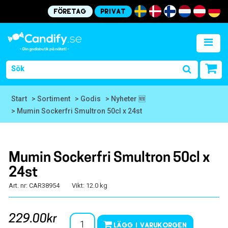
Företag
Privat
Start
> Sortiment
> Godis
> Nyheter 🆕
> Mumin Sockerfri Smultron 50cl x 24st
Mumin Sockerfri Smultron 50cl x
24st
Art. nr: CAR38954
Vikt: 12.0 kg
229.00kr
Lägg i varukorgen