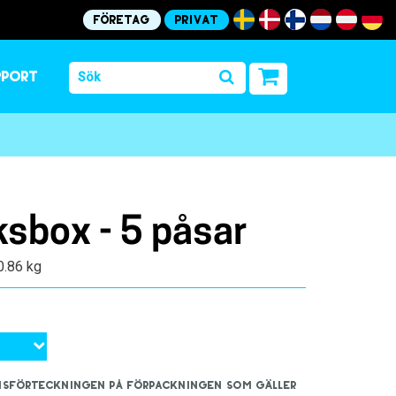
Företag
Privat
pport
sbox - 5 påsar
 0.86 kg
iensförteckningen på förpackningen som gäller