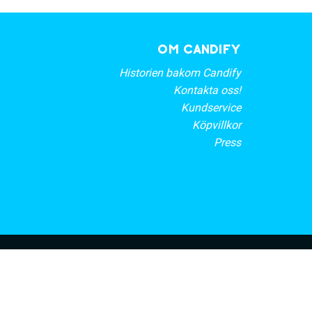
OM CANDIFY
Historien bakom Candify
Kontakta oss!
Kundservice
Köpvillkor
Press
rt nyhetsbrev
PRENUMERERA