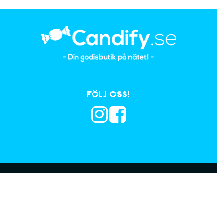
Följ oss!
Prenumerera på vå