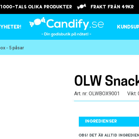
 1000-tals olika produkter
frakt från 49kr
yheter!
Kundsu
ox - 5 påsar
OLW Snack
Art. nr: OLWBOX9001
Vikt:
Ingredienser
OBS! Det är alltid ingred