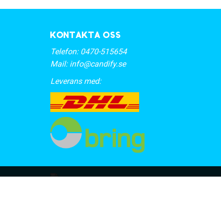
Kontakta oss
Telefon:
0470-515654
Mail:
info@candify.se
Leverans med: