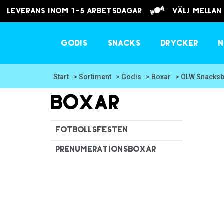
Leverans inom 1-5 arbetsdagar
välj mellan
Godis
Snacks
Drycker
N
Start
> Sortiment
> Godis
> Boxar
> OLW Snacksb
Boxar
FOTBOLLSFESTEN
Prenumerationsboxar