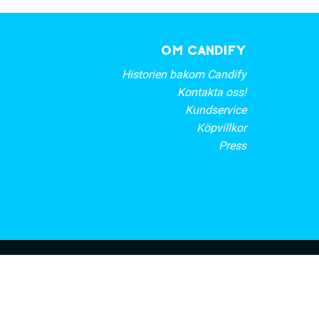
OM CANDIFY
Historien bakom Candify
Kontakta oss!
Kundservice
Köpvillkor
Press
rt nyhetsbrev
PRENUMERERA