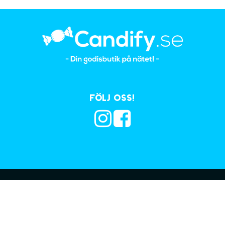
Följ oss!
Prenumerera på vå