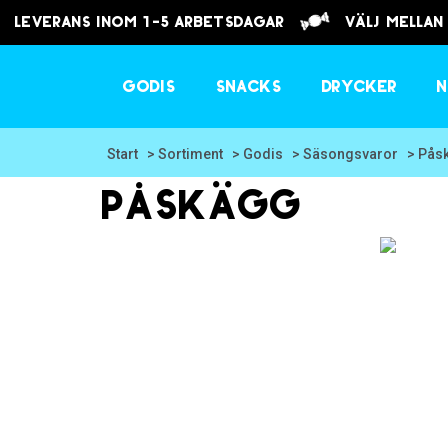
Leverans inom 1-5 arbetsdagar
välj mellan
Godis
Snacks
Drycker
N
Start
> Sortiment
> Godis
> Säsongsvaror
> Pås
påskägg