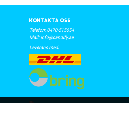
Kontakta oss
Telefon:
0470-515654
Mail:
info@candify.se
Leverans med: