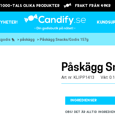
 1000-tals olika produkter
frakt från 49kr
yheter!
Kundsu
kgodis 🐤
> påskägg
> Påskägg Snacks/Godis 157g
Påskägg S
Art. nr: KLIPP1413
Vikt: 0.
Ingredienser
OBS! Det är alltid ingred