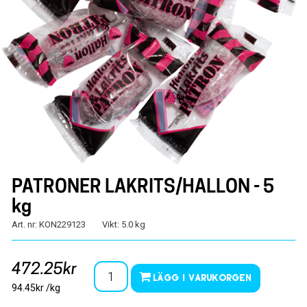
PATRONER LAKRITS/HALLON - 5
kg
Art. nr: KON229123
Vikt: 5.0 kg
472.25kr
Lägg i varukorgen
94.45kr /kg