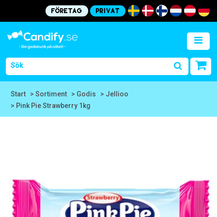
Företag
Privat
Start
> Sortiment
> Godis
> Jellioo
> Pink Pie Strawberry 1kg