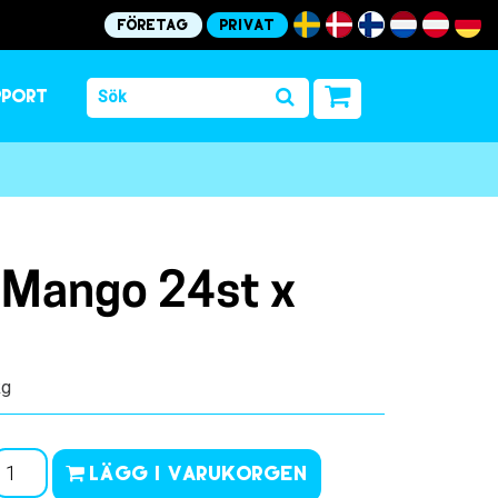
Företag
Privat
pport
 Mango 24st x
kg
Lägg i varukorgen