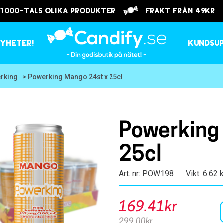
 1000-tals olika produkter
frakt från 49kr
yheter!
Kundsu
rking
> Powerking Mango 24st x 25cl
Powerking
25cl
Art. nr: POW198
Vikt: 6.62 
169.41kr
299.00kr