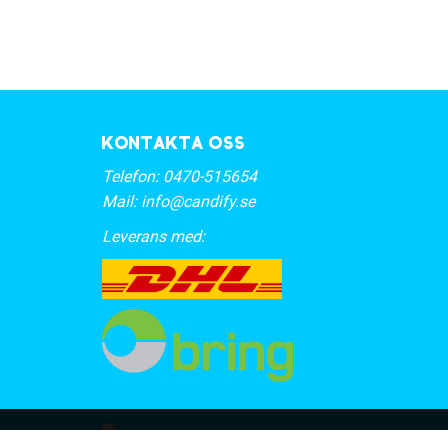
Kontakta oss
Telefon:
0470-515654
Mail:
info@candify.se
Leverans med: