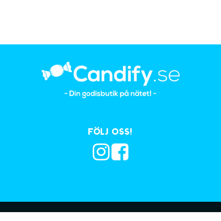
Följ oss!
Prenumerera på vå