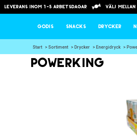
Leverans inom 1-5 arbetsdagar
välj mellan
Godis
Snacks
Drycker
N
Start
> Sortiment
> Drycker
> Energidryck
> Powe
Powerking