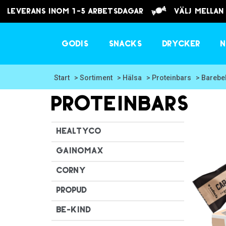
Leverans inom 1-5 arbetsdagar
välj mellan
Godis
Snacks
Drycker
N
Start
> Sortiment
> Hälsa
> Proteinbars
> Barebe
Proteinbars
HealtyCo
Gainomax
Corny
ProPud
Be-Kind