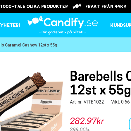
 1000-tals olika produkter
frakt från 49kr
yheter!
Kundsu
lls Caramel Cashew 12st x 55g
Barebells
12st x 55g
Art. nr: VITB1022
Vikt: 0.66
282.97kr
399.00kr