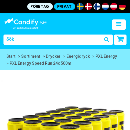
Företag
Privat
Start
> Sortiment
> Drycker
> Energidryck
> PXL Energy
> PXL Energy Speed Run 24x 500ml