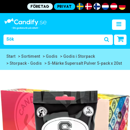
Företag
Privat
Start
> Sortiment
> Godis
> Godis i Storpack
> Storpack - Godis
> S-Märke Supersalt Pulver 5-pack x 20st