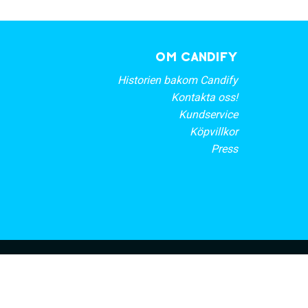
OM CANDIFY
Historien bakom Candify
Kontakta oss!
Kundservice
Köpvillkor
Press
rt nyhetsbrev
PRENUMERERA