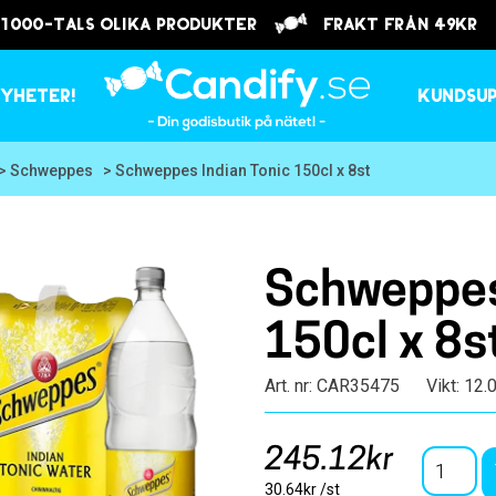
 1000-tals olika produkter
frakt från 49kr
yheter!
Kundsu
> Schweppes
> Schweppes Indian Tonic 150cl x 8st
Schweppes 
150cl x 8s
Art. nr: CAR35475
Vikt: 12.
245.12kr
30.64kr /st