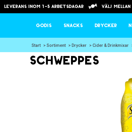
Leverans inom 1-5 arbetsdagar
välj mellan
Godis
Snacks
Drycker
N
Start
> Sortiment
> Drycker
> Cider & Drinkmixar
Schweppes