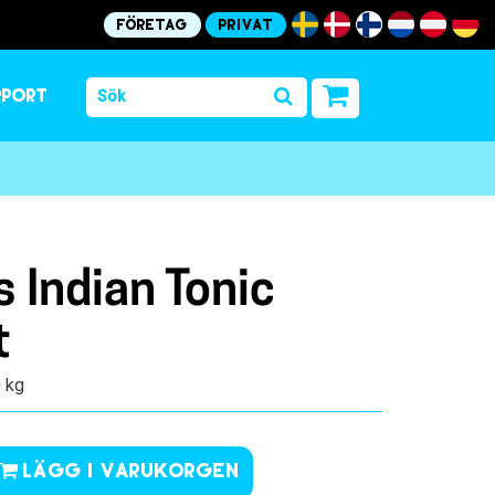
Företag
Privat
pport
Indian Tonic
t
0 kg
Lägg i varukorgen