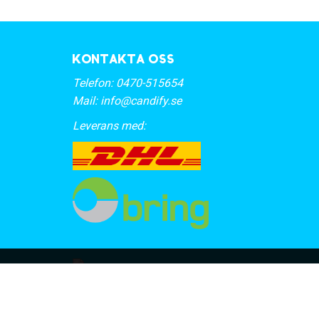
Kontakta oss
Telefon:
0470-515654
Mail:
info@candify.se
Leverans med: