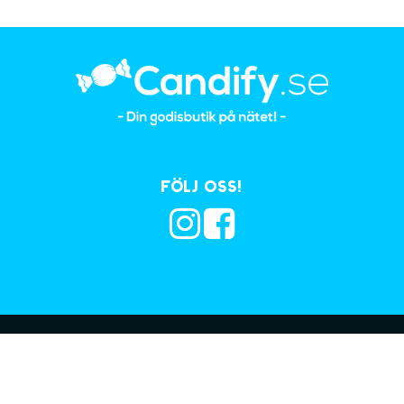
Följ oss!
Prenumerera på vå