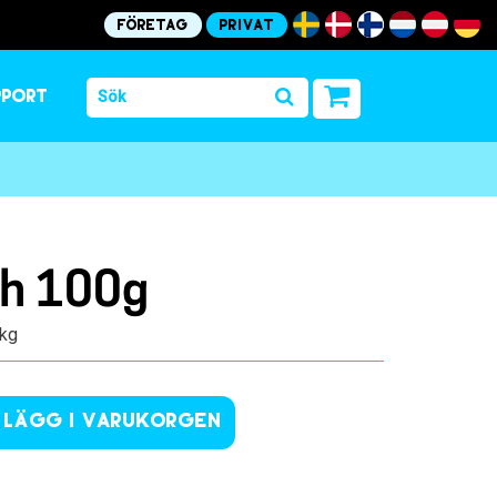
Företag
Privat
pport
h 100g
 kg
Lägg i varukorgen