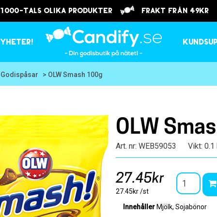
 1000-tals olika produkter
frakt från 49kr
yheter!
Kundsu
 Godispåsar
> OLW Smash 100g
OLW Smas
Art. nr: WEB59053
Vikt: 0.1
27.45kr
27.45kr /st
Innehåller
Mjölk, Sojabönor