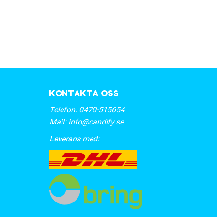
Kontakta oss
Telefon:
0470-515654
Mail:
info@candify.se
Leverans med: