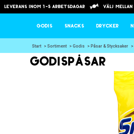
Leverans inom 1-5 arbetsdagar
välj mellan
Godis
Snacks
Drycker
N
Start
> Sortiment
> Godis
> Påsar & Stycksaker
>
Godispåsar