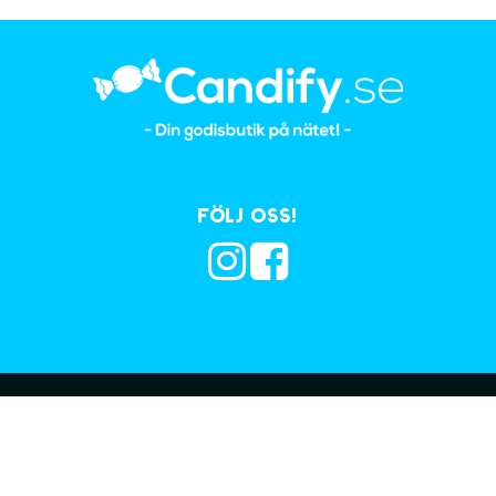
Följ oss!
Prenumerera på vå