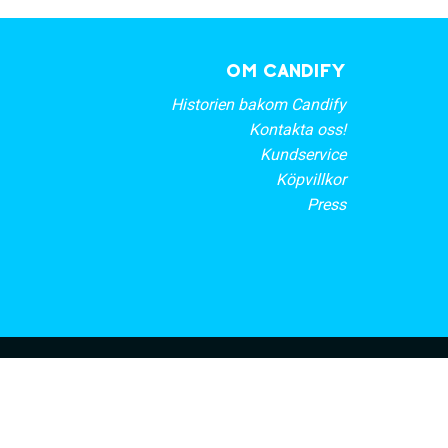
OM CANDIFY
Historien bakom Candify
Kontakta oss!
Kundservice
Köpvillkor
Press
rt nyhetsbrev
PRENUMERERA