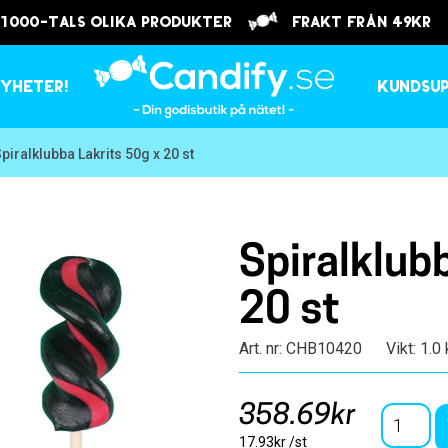
 1000-tals olika produkter
frakt från 49kr
yheter!
Kundsu
Spiralklubba Lakrits 50g x 20 st
Spiralklub
20 st
Art. nr: CHB10420
Vikt: 1.0
358.69kr
17.93kr /st