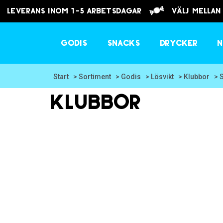
Leverans inom 1-5 arbetsdagar
välj mellan
Godis
Snacks
Drycker
N
Start
> Sortiment
> Godis
> Lösvikt
> Klubbor
> 
Klubbor