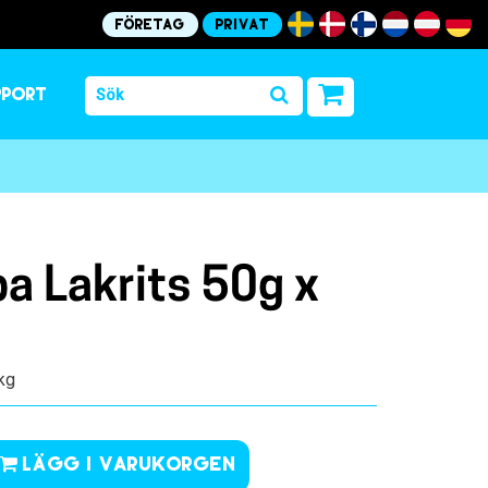
Företag
Privat
pport
ba Lakrits 50g x
 kg
Lägg i varukorgen