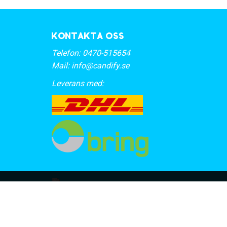
Kontakta oss
Telefon:
0470-515654
Mail:
info@candify.se
Leverans med: