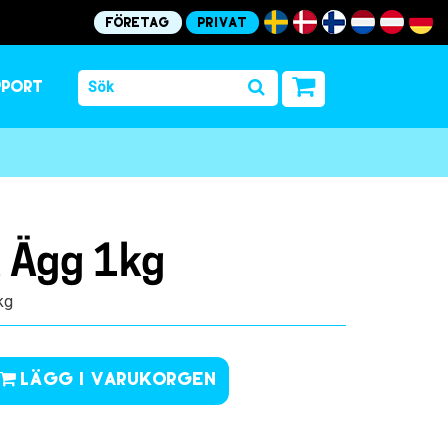
Företag
Privat
pport
a Ägg 1kg
 kg
Lägg i varukorgen