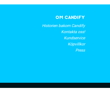
OM CANDIFY
Historien bakom Candify
Kontakta oss!
Kundservice
Köpvillkor
Press
rt nyhetsbrev
PRENUMERERA