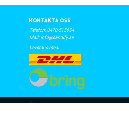
Kontakta oss
Telefon:
0470-515654
Mail:
info@candify.se
Leverans med: