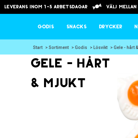
Leverans inom 1-5 arbetsdagar
välj mellan
Godis
Snacks
Drycker
N
Start
> Sortiment
> Godis
> Lösvikt
> Gele - hårt 
Gele - hårt
& mjukt