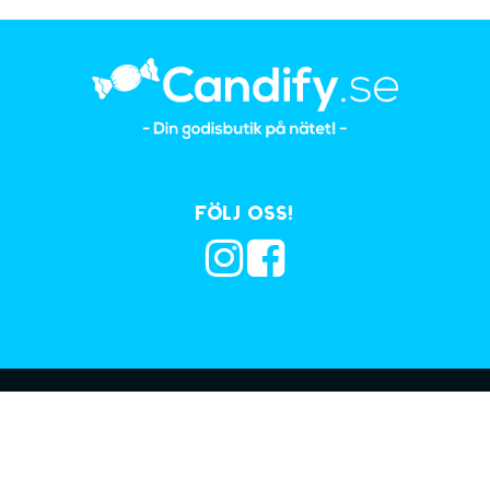
Följ oss!
Prenumerera på vå