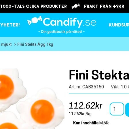
 1000-tals olika produkter
frakt från 49kr
yheter!
Kundsu
& mjukt
> Fini Stekta Ägg 1kg
Fini Stekt
Art. nr: CAB35150
Vikt: 1.0
112.62kr
112.62kr /kg
Kan innehålla
Mjölk