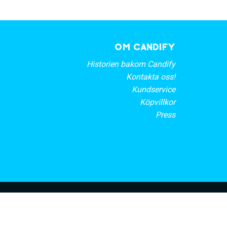
OM CANDIFY
Historien bakom Candify
Kontakta oss!
Kundservice
Köpvillkor
Press
rt nyhetsbrev
PRENUMERERA