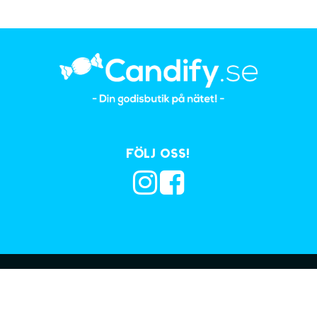
Följ oss!
Prenumerera på vå