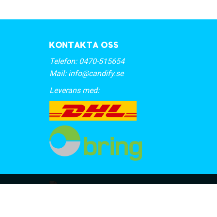
Kontakta oss
Telefon:
0470-515654
Mail:
info@candify.se
Leverans med: