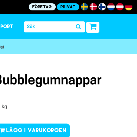
Företag
Privat
pport
st
 Bubblegumnappar
6 kg
Lägg i varukorgen