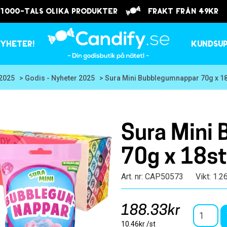
 1000-tals olika produkter
frakt från 49kr
yheter!
Kundsu
 2025
> Godis - Nyheter 2025
> Sura Mini Bubblegumnappar 70g x 18
Sura Mini
70g x 18st
Art. nr: CAP50573
Vikt: 1.2
188.33kr
10.46kr /st