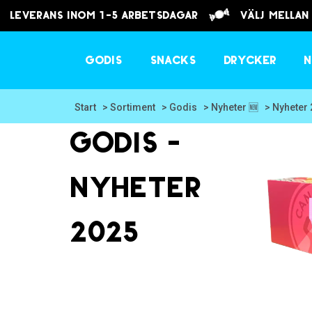
Leverans inom 1-5 arbetsdagar
välj mellan
Godis
Snacks
Drycker
N
Start
> Sortiment
> Godis
> Nyheter 🆕
> Nyheter
Godis -
Nyheter
2025