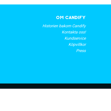
OM CANDIFY
Historien bakom Candify
Kontakta oss!
Kundservice
Köpvillkor
Press
rt nyhetsbrev
PRENUMERERA