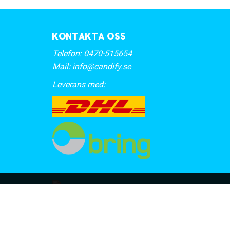
Kontakta oss
Telefon:
0470-515654
Mail:
info@candify.se
Leverans med: