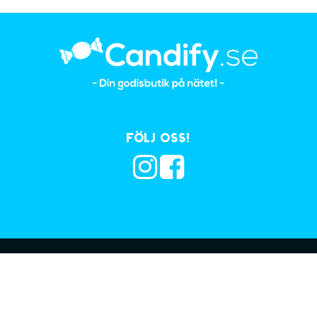
Följ oss!
Prenumerera på vå