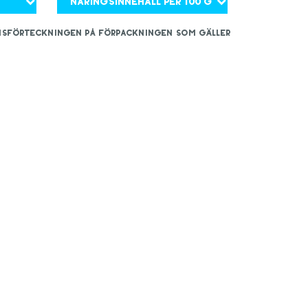
Näringsinnehåll per 100 g
iensförteckningen på förpackningen som gäller