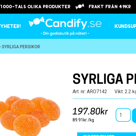
 1000-tals olika produkter
frakt från 49kr
yheter!
Kundsu
> SYRLIGA PERSIKOR
SYRLIGA P
Art. nr: ARO7142
Vikt: 2.2 k
197.80kr
89.91kr /kg