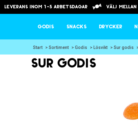
Leverans inom 1-5 arbetsdagar
välj mellan
Godis
Snacks
Drycker
N
Start
> Sortiment
> Godis
> Lösvikt
> Sur godis
Sur godis