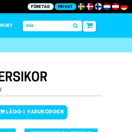
Företag
Privat
pport
ERSIKOR
g
Lägg i varukorgen