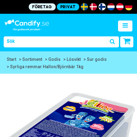
Företag
Privat
Start
> Sortiment
> Godis
> Lösvikt
> Sur godis
> Syrliga remmar Hallon/Björnbär 1kg