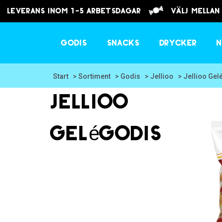
Leverans inom 1-5 arbetsdagar
välj mellan
Godis
Snacks
Drycker
N
Start
> Sortiment
> Godis
> Jellioo
> Jellioo Gel
Jellioo
Gelégodis