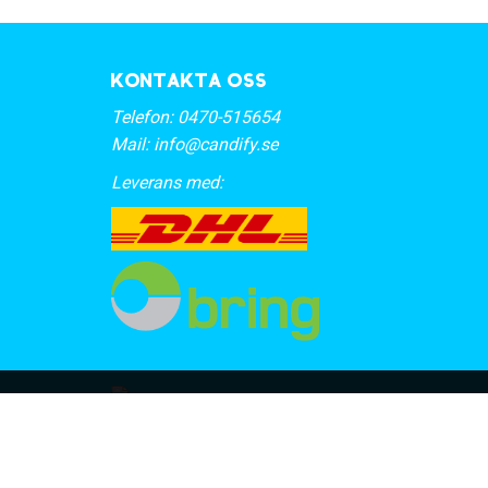
Kontakta oss
Telefon:
0470-515654
Mail:
info@candify.se
Leverans med: