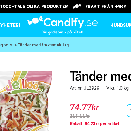
 1000-tals olika produkter
frakt från 49kr
yheter!
Kundsu
égodis
> Tänder med fruktsmak 1kg
Tänder me
Art. nr: JL2929
Vikt: 1.0 kg
74.77kr
109.00kr
Rabatt : 34.23kr per artikel