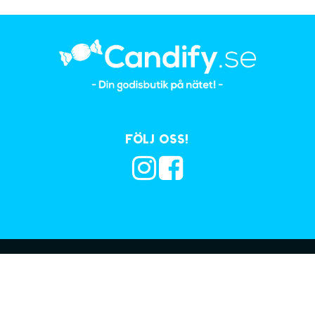
Följ oss!
Prenumerera på vå