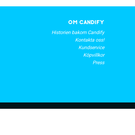
OM CANDIFY
Historien bakom Candify
Kontakta oss!
Kundservice
Köpvillkor
Press
rt nyhetsbrev
PRENUMERERA