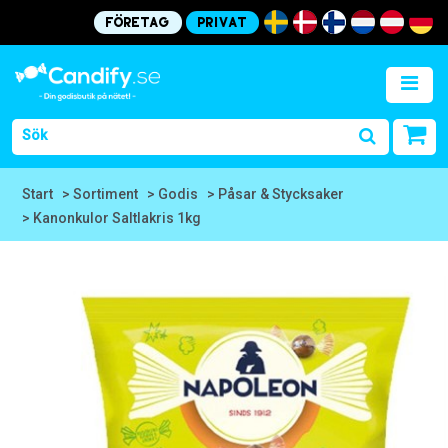
Företag
Privat
Start
> Sortiment
> Godis
> Påsar & Stycksaker
> Kanonkulor Saltlakris 1kg