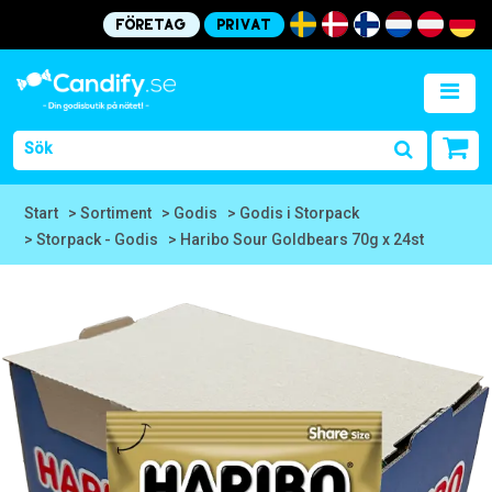
Företag
Privat
Start
> Sortiment
> Godis
> Godis i Storpack
> Storpack - Godis
> Haribo Sour Goldbears 70g x 24st