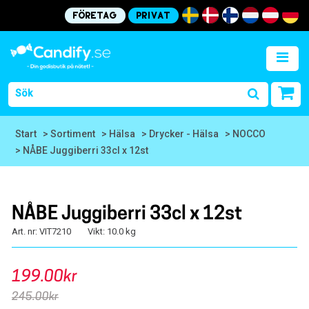
Företag
Privat
Start
> Sortiment
> Hälsa
> Drycker - Hälsa
> NOCCO
> NÅBE Juggiberri 33cl x 12st
NÅBE Juggiberri 33cl x 12st
Art. nr: VIT7210
Vikt: 10.0 kg
199.00kr
245.00kr